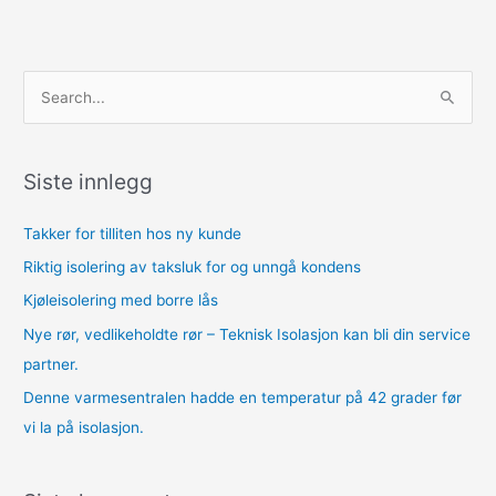
S
ø
k
Siste innlegg
e
t
Takker for tilliten hos ny kunde
t
Riktig isolering av taksluk for og unngå kondens
e
Kjøleisolering med borre lås
r
Nye rør, vedlikeholdte rør – Teknisk Isolasjon kan bli din service
:
partner.
Denne varmesentralen hadde en temperatur på 42 grader før
vi la på isolasjon.