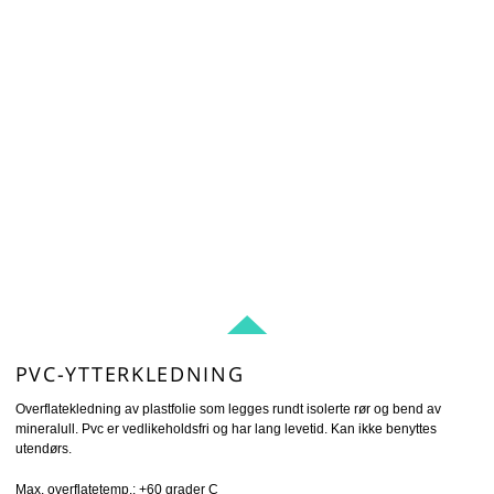
PVC-YTTERKLEDNING
PVC-YTTERKLEDNING
Overflatekledning av plastfolie som legges rundt isolerte rør og bend av
mineralull. Pvc er vedlikeholdsfri og har lang levetid. Kan ikke benyttes
utendørs.
Max. overflatetemp.: +60 grader C