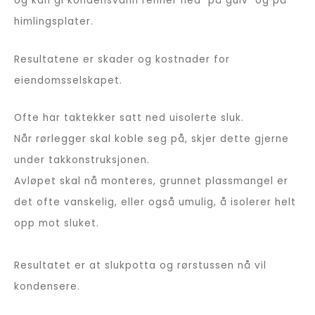
og kan gi kondensvann renner ned på gulv og på
himlingsplater.
Resultatene er skader og kostnader for
eiendomsselskapet.
Ofte har taktekker satt ned uisolerte sluk.
Når rørlegger skal koble seg på, skjer dette gjerne
under takkonstruksjonen.
Avløpet skal nå monteres, grunnet plassmangel er
det ofte vanskelig, eller også umulig, å isolerer helt
opp mot sluket.
Resultatet er at slukpotta og rørstussen nå vil
kondensere.