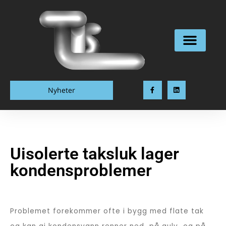
Hopp
rett
til
innholdet
F
L
Nyheter
a
i
c
n
e
k
b
e
o
d
o
i
k
n
-
f
Uisolerte taksluk lager
kondensproblemer
Problemet forekommer ofte i bygg med flate tak