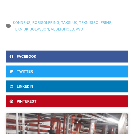
KONDENS
,
RØRISOLERING
,
TAKSLUK
,
TEKNISISOLERING
,
TEKNISKISOLASJON
,
VEDLIGHOLD
,
VVS
FACEBOOK
TWITTER
LINKEDIN
PINTEREST