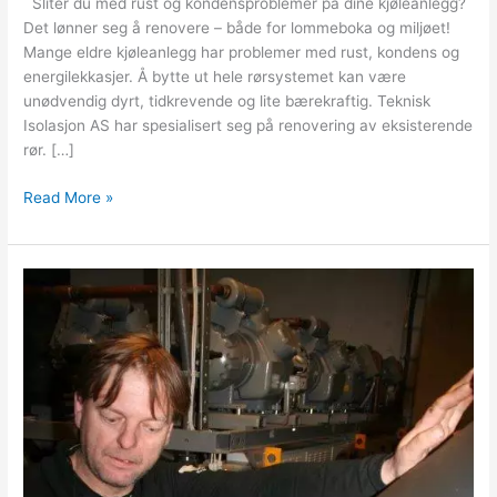
Sliter du med rust og kondensproblemer på dine kjøleanlegg?
Det lønner seg å renovere – både for lommeboka og miljøet!
Mange eldre kjøleanlegg har problemer med rust, kondens og
energilekkasjer. Å bytte ut hele rørsystemet kan være
unødvendig dyrt, tidkrevende og lite bærekraftig. Teknisk
Isolasjon AS har spesialisert seg på renovering av eksisterende
rør. […]
Read More »
Armacell
og
borrelås