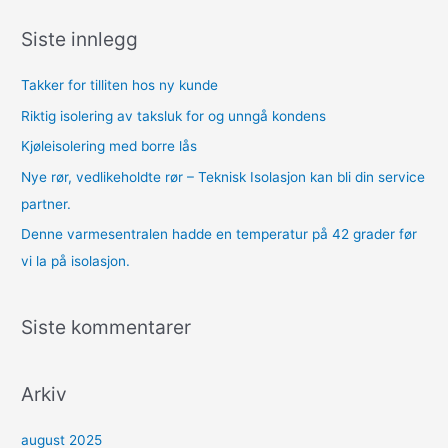
k
Siste innlegg
e
t
Takker for tilliten hos ny kunde
t
Riktig isolering av taksluk for og unngå kondens
e
Kjøleisolering med borre lås
r
Nye rør, vedlikeholdte rør – Teknisk Isolasjon kan bli din service
:
partner.
Denne varmesentralen hadde en temperatur på 42 grader før
vi la på isolasjon.
Siste kommentarer
Arkiv
august 2025