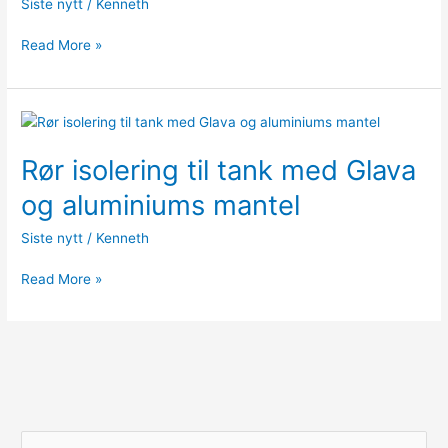
Siste nytt
/
Kenneth
Oslo
mantlet
Read More »
med
aluminium.
Rør
isolering
Rør isolering til tank med Glava
til
tank
og aluminiums mantel
med
Glava
Siste nytt
/
Kenneth
og
aluminiums
Read More »
mantel