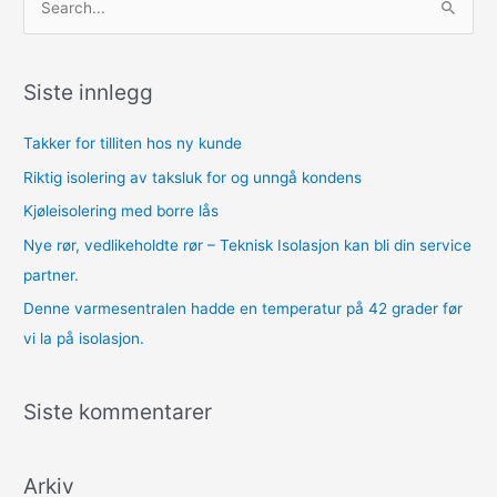
S
ø
k
Siste innlegg
e
t
Takker for tilliten hos ny kunde
t
Riktig isolering av taksluk for og unngå kondens
e
Kjøleisolering med borre lås
r
Nye rør, vedlikeholdte rør – Teknisk Isolasjon kan bli din service
:
partner.
Denne varmesentralen hadde en temperatur på 42 grader før
vi la på isolasjon.
Siste kommentarer
Arkiv